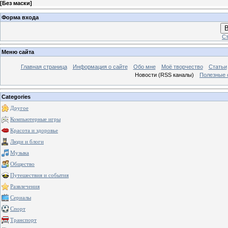
[
Без маски
]
Форма входа
В
Ст
Меню сайта
Главная страница
Информация о сайте
Обо мне
Моё творчество
Статьи
Новости (RSS каналы)
Полезные 
Categories
Другое
Компьютерные игры
Красота и здоровье
Люди и блоги
Музыка
Общество
Путешествия и события
Развлечения
Сериалы
Спорт
Транспорт