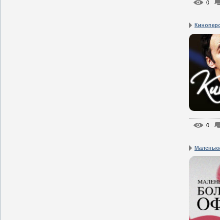
0
Кинопер
0
Маленьки