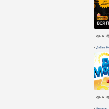
0
ДаЁшь М
0
Ералаш