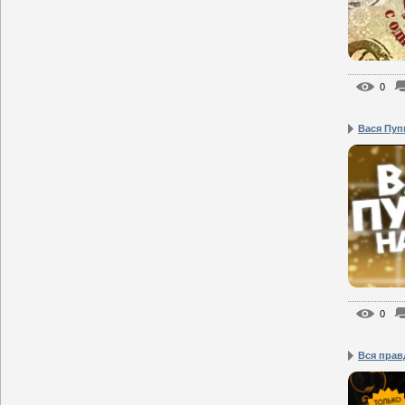
0
Вася Пуп
0
Вся прав