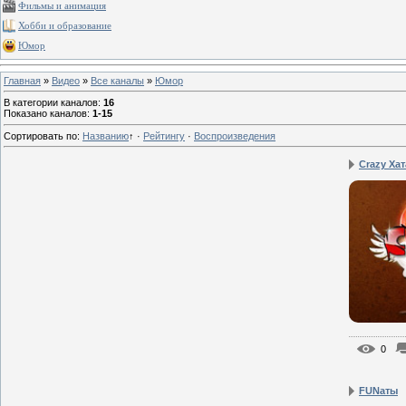
Фильмы и анимация
Хобби и образование
Юмор
Главная
»
Видео
»
Все каналы
»
Юмор
В категории каналов
:
16
Показано каналов
:
1-15
Сортировать по
:
Названию
↑
·
Рейтингу
·
Воспроизведения
Crazy Хат
0
FUNаты