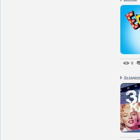
0
За кадро