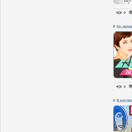
0
Ах, жен
0
В контакт