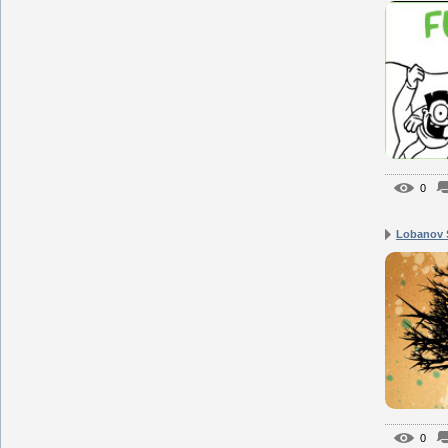
0
Lobanov
0